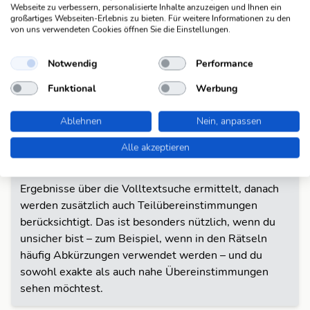
Webseite zu verbessern, personalisierte Inhalte anzuzeigen und Ihnen ein
Exakte Suche:
großartiges Webseiten-Erlebnis zu bieten. Für weitere Informationen zu den
Hier werden nur Treffer angezeigt, die genau der von
von uns verwendeten Cookies öffnen Sie die Einstellungen.
dir eingegebenen Zeichenfolge entsprechen. Diese
Option ignoriert Teilübereinstimmungen und
Notwendig
Performance
berücksichtigt nur exakte Wortformen. Verwende
Funktional
Werbung
diesen Modus, wenn du ganz sicher wissen möchtest,
ob genau diese Formulierung vorhanden ist.
Ablehnen
Nein, anpassen
Hybrid Suche:
Alle akzeptieren
Dieser Modus kombiniert die Vorteile der Volltext-
und der exakten Suche. Zunächst werden relevante
Ergebnisse über die Volltextsuche ermittelt, danach
werden zusätzlich auch Teilübereinstimmungen
berücksichtigt. Das ist besonders nützlich, wenn du
unsicher bist – zum Beispiel, wenn in den Rätseln
häufig Abkürzungen verwendet werden – und du
sowohl exakte als auch nahe Übereinstimmungen
sehen möchtest.