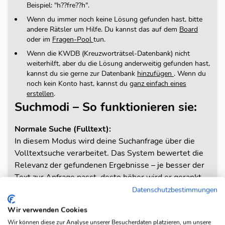
Beispiel: "h??fre??h".
Wenn du immer noch keine Lösung gefunden hast, bitte
andere Rätsler um Hilfe. Du kannst das auf dem
Board
oder im
Fragen-Pool
tun.
Wenn die KWDB (Kreuzworträtsel-Datenbank) nicht
weiterhilft, aber du die Lösung anderweitig gefunden hast,
kannst du sie gerne zur Datenbank
hinzufügen
.
Wenn du
noch kein Konto hast, kannst du
ganz einfach eines
erstellen
.
Suchmodi – So funktionieren sie:
Normale Suche (Fulltext):
In diesem Modus wird deine Suchanfrage über die
Volltextsuche verarbeitet. Das System bewertet die
Relevanz der gefundenen Ergebnisse – je besser der
Text zur Anfrage passt, desto höher wird er gerankt.
Diese Suche ist ideal, wenn du eine allgemeine Suche
Datenschutzbestimmungen
durchführen möchtest und eine automatische
Wir verwenden Cookies
Gewichtung der Resultate wünschst.
Wir können diese zur Analyse unserer Besucherdaten platzieren, um unsere