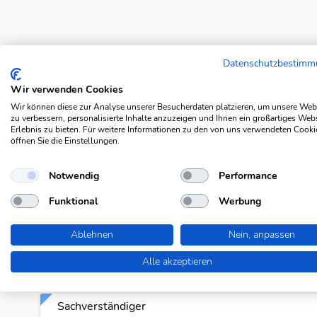
Datenschutzbestim
Suchergebnisse
Wir verwenden Cookies
Branchenkenner
Wir können diese zur Analyse unserer Besucherdaten platzieren, um unsere Web
zu verbessern, personalisierte Inhalte anzuzeigen und Ihnen ein großartiges Web
Experte
Erlebnis zu bieten. Für weitere Informationen zu den von uns verwendeten Cooki
öffnen Sie die Einstellungen.
Experte, Spezialist
Notwendig
Performance
Kenner
Funktional
Werbung
Könner
Ablehnen
Nein, anpassen
Alle akzeptieren
Meister
Sachverständiger