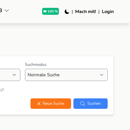
B
|
Mach mit!
|
Login
❤️ 100 %
Suchmodus
n?
Neue Suche
Suchen