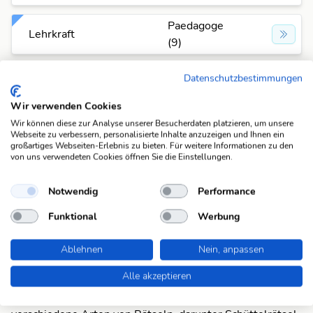
Paedagoge
Lehrkraft
(9)
Paedagoge
Datenschutzbestimmungen
Lektor
(9)
Wir verwenden Cookies
Paedagoge
Wir können diese zur Analyse unserer Besucherdaten platzieren, um unsere
Meister
Webseite zu verbessern, personalisierte Inhalte anzuzeigen und Ihnen ein
(9)
großartiges Webseiten-Erlebnis zu bieten. Für weitere Informationen zu den
von uns verwendeten Cookies öffnen Sie die Einstellungen.
Paedagoge
Schulmann
(9)
Notwendig
Performance
Funktional
Werbung
Paedagoge
Schulmeister
(9)
Ablehnen
Nein, anpassen
Alle akzeptieren
Suchfunktionen
Die KWDB ist dein zuverlässiger Partner für